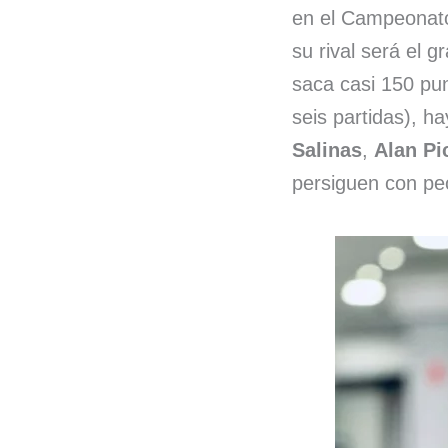
en el Campeonato
su rival será el 
saca casi 150 pu
seis partidas), 
Salinas
,
Alan Pi
persiguen con pe