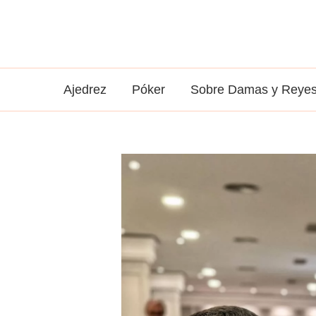
Ir
al
contenido
Ajedrez
Póker
Sobre Damas y Reye