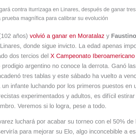
h
m
l
h
o
ugará contra Iturrizaga en Linares, después de ganar tres
a
a
u
r
m
a prueba magnífica para calibrar su evolución
t
i
e
e
p
s
l
s
a
a
(102 años)
volvió a ganar en Moratalaz
y
Faustin
Linares, donde sigue invicto. La edad apenas impor
A
k
d
r
ado dos tercios del
X Campeonato Iberoamericano I
p
y
s
t
o prodigio argentino no conoce la derrota. Ganó la
p
i
ncadenó tres tablas y este sábado ha vuelto a ven
r
a un infante luchando por los primeros puestos en 
recistas experimentados y adultos, es difícil estir
mbro. Veremos si lo logra, pese a todo.
varez luchará por acabar su torneo con el 50% de 
erviría para mejorar su Elo, algo inconcebible a e