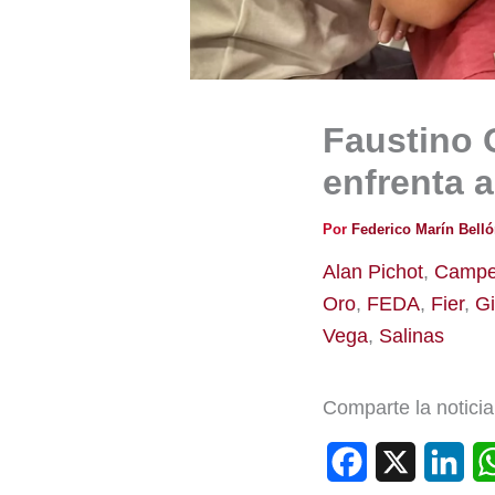
Faustino O
enfrenta 
Por
Federico Marín Bell
Alan Pichot
,
Campe
Oro
,
FEDA
,
Fier
,
G
Vega
,
Salinas
Comparte la noticia
F
X
L