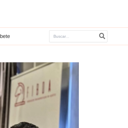
Buscar
íbete
por: