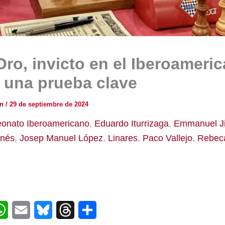
ro, invicto en el Iberoameric
a una prueba clave
ón
/
29 de septiembre de 2024
onato Iberoamericano
,
Eduardo Iturrizaga
,
Emmanuel J
inés
,
Josep Manuel López
,
Linares
,
Paco Vallejo
,
Rebec
W
E
B
T
C