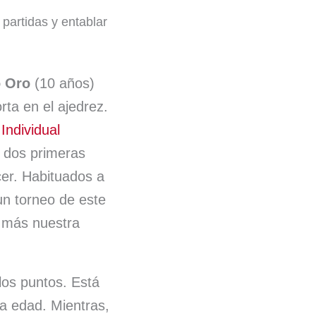
 partidas y entablar
o Oro
(10 años)
ta en el ajedrez.
ndividual
s dos primeras
cer. Habituados a
un torneo de este
ar más nuestra
los puntos. Está
sa edad. Mientras,