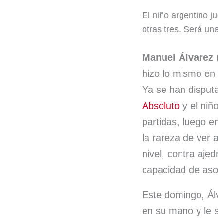
a
i
El niño argentino j
c
n
otras tres. Será un
e
k
b
e
Manuel Álvarez
hizo lo mismo en 
o
d
Ya se han disput
o
I
Absoluto
y el niñ
k
n
partidas, luego e
la rareza de ver 
nivel, contra ajed
capacidad de aso
Este domingo, Ál
en su mano y le s