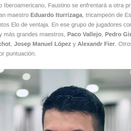
 Iberoamericano, Faustino se enfrentará a otra p
gran maestro
Eduardo Iturrizaga
, tricampeón de Es
ntos Elo de ventaja. En ese grupo de jugadores co
hay más grandes maestros,
Paco Vallejo
,
Pedro Gi
chot
,
Josep Manuel López
y
Alexandr Fier
. Otr
or puntuación.