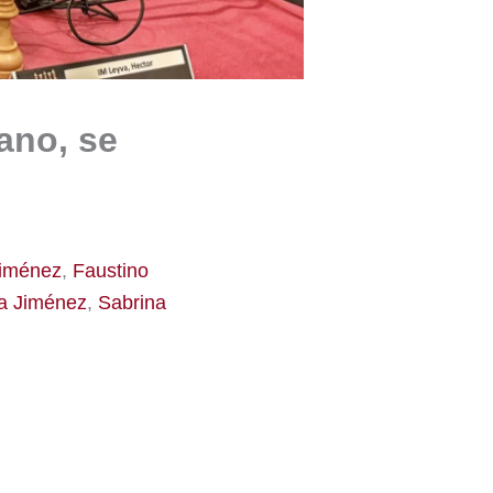
ano, se
iménez
,
Faustino
a Jiménez
,
Sabrina