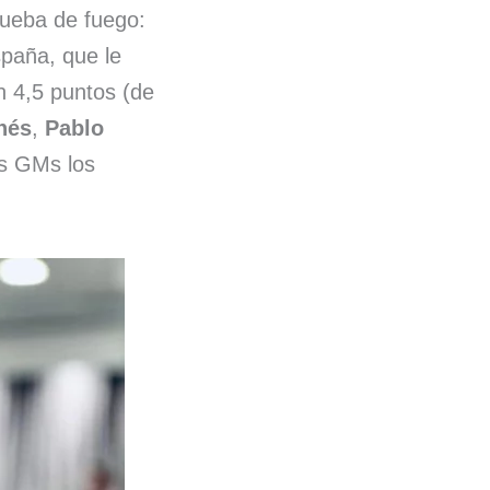
rueba de fuego:
paña, que le
n 4,5 puntos (de
nés
,
Pablo
os GMs los