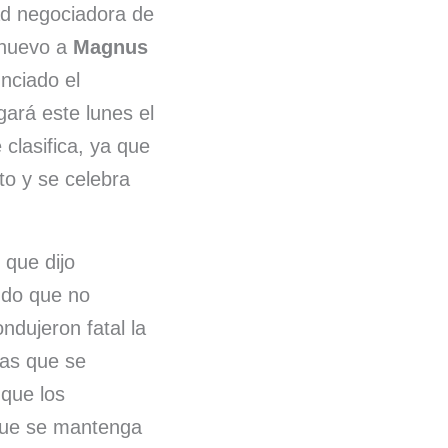
dad negociadora de
e nuevo a
Magnus
nciado el
ará este lunes el
 clasifica, ya que
to y se celebra
 que dijo
ndo que no
dujeron fatal la
las que se
que los
 que se mantenga