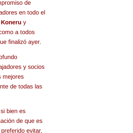
mpromiso de
adores en todo el
 Koneru
y
í como a todos
e finalizó ayer.
rofundo
ajadores y socios
as mejores
nte de todas las
si bien es
sación de que es
referido evitar,