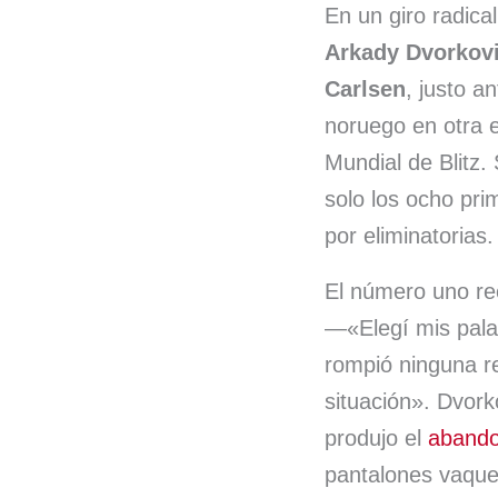
En un giro radica
o
d
Arkady Dvorkov
o
I
Carlsen
, justo 
k
n
noruego en otra 
Mundial de Blitz.
solo los ocho pri
por eliminatorias.
El número uno rec
—«Elegí mis pal
rompió ninguna re
situación». Dvork
produjo el
abando
pantalones vaque