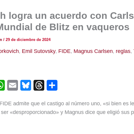
h logra un acuerdo con Carls
Mundial de Blitz en vaqueros
ón
/
29 de diciembre de 2024
orkovich
,
Emil Sutovsky
,
FIDE
,
Magnus Carlsen
,
reglas
,
W
E
B
T
C
h
m
l
h
o
 FIDE admite que el castigo al número uno, «si bien es 
a
a
u
r
m
 ser «desproporcionado» y Magnus dice que eligió sus 
t
i
e
e
p
s
l
s
a
a