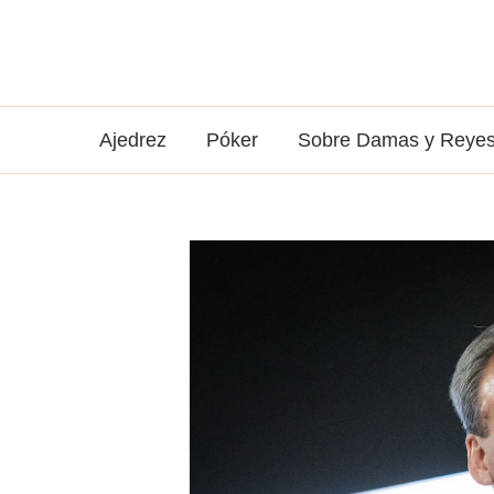
Ir
al
contenido
Ajedrez
Póker
Sobre Damas y Reye