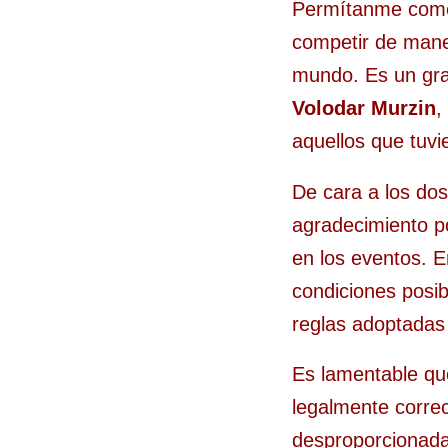
Permítanme come
competir de maner
mundo. Es un gran
Volodar Murzin
,
aquellos que tuvi
De cara a los do
agradecimiento po
en los eventos. E
condiciones posib
reglas adoptadas
Es lamentable qu
legalmente corre
desproporcionada 