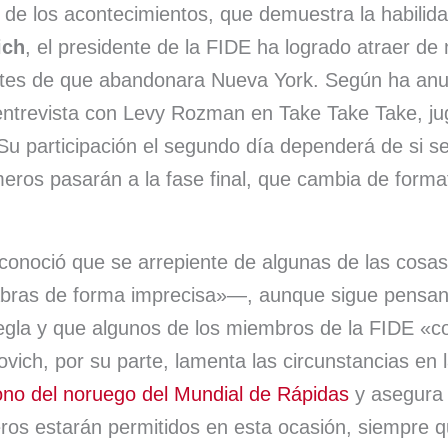
l de los acontecimientos, que demuestra la habili
A
k
d
r
ich
, el presidente de la FIDE ha logrado atraer d
p
y
s
t
antes de que abandonara Nueva York. Según ha anu
p
i
entrevista con Levy Rozman en Take Take Take, jug
r
 Su participación el segundo día dependerá de si se
meros pasarán a la fase final, que cambia de forma
onoció que se arrepiente de algunas de las cosas
abras de forma imprecisa»—, aunque sigue pensa
gla y que algunos de los miembros de la FIDE «con
ovich, por su parte, lamenta las circunstancias en 
no del noruego del Mundial de Rápidas
y asegura 
ros estarán permitidos en esta ocasión, siempre