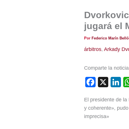
Dvorkovic
jugará el 
Por
Federico Marín Bell
árbitros
,
Arkady Dv
Comparte la noticia
F
X
L
a
i
El presidente de la
c
n
y coherente», pudo
e
k
imprecisa»
b
e