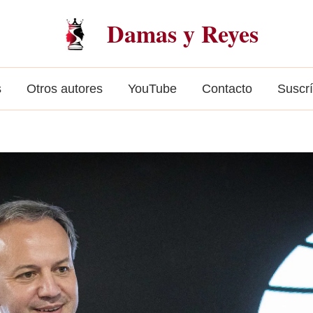
Damas y Reyes
s
Otros autores
YouTube
Contacto
Suscr