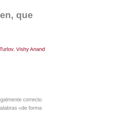
en, que
Turlov
,
Vishy Anand
legalmente correcto
palabras «de forma