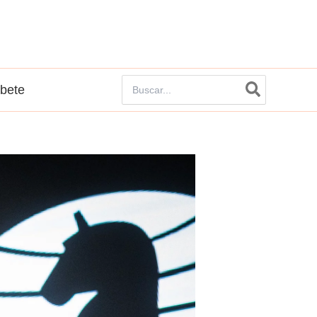
Buscar
íbete
por: