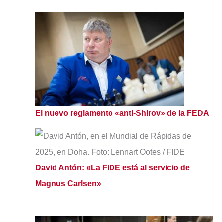
El nuevo reglamento «anti-Shirov» de la FEDA
David Antón: «La FIDE está al servicio de
Magnus Carlsen»