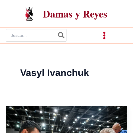
Ir
Damas y Reyes
al
contenido
Buscar
por:
Vasyl Ivanchuk