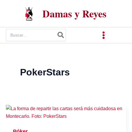
Ir
Damas y Reyes
al
contenido
Buscar
por:
PokerStars
Póker