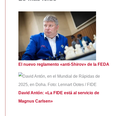
El nuevo reglamento «anti-Shirov» de la FEDA
David Antón: «La FIDE está al servicio de
Magnus Carlsen»