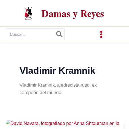
Ir
Damas y Reyes
al
contenido
Buscar
por:
Vladimir Kramnik
Vladimir Kramnik, ajedrecista ruso, ex
campeón del mundo