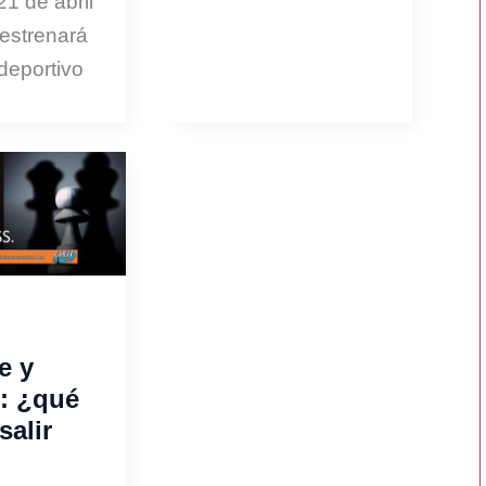
21 de abril
estrenará
deportivo
e y
z: ¿qué
salir