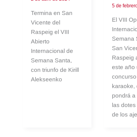
5 de febrer
Termina en San
El VIII O
Vicente del
Internaci
Raspeig el VIII
Semana 
Abierto
San Vicen
Internacional de
Raspeig 
Semana Santa,
este año
con triunfo de Kirill
concurso
Alekseenko
karaoke,
pondrá a
las dotes
de los aj