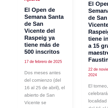
El Ope
El Open de
Semana
Semana Santa
de San
de San
Vicente
Vicente del
Raspei
Raspeig ya
tiene i
tiene más de
a 15 g
500 inscritos
maestr
Fausti
17 de febrero de 2025
22 de novi
Dos meses antes
2024
del comienzo (del
El torneo
16 al 25 de abril), el
celebrará
abierto de San
localidad 
Vicente se