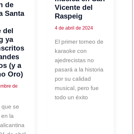
n de
Vicente del
 Santa
Raspeig
4 de abril de 2024
 del
g ya
El primer torneo de
nscritos
karaoke con
randes
ajedrecistas no
os (y a
pasará a la historia
no Oro)
por su calidad
embre de
musical, pero fue
todo un éxito
, que se
 en la
alicantina