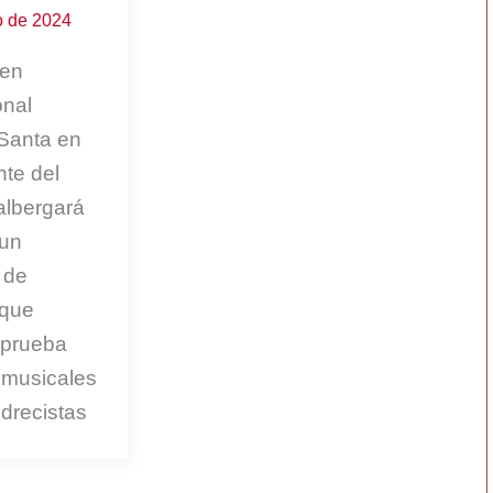
o de 2024
pen
onal
Santa en
te del
albergará
 un
 de
 que
 prueba
 musicales
edrecistas