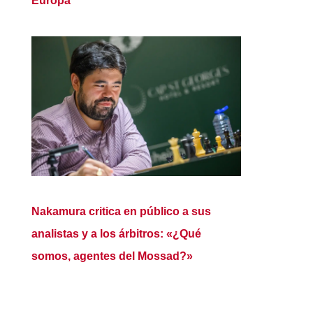
Europa
Nakamura critica en público a sus
analistas y a los árbitros: «¿Qué
somos, agentes del Mossad?»