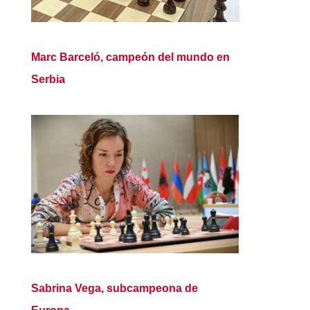
Marc Barceló, campeón del mundo en
Serbia
Sabrina Vega, subcampeona de