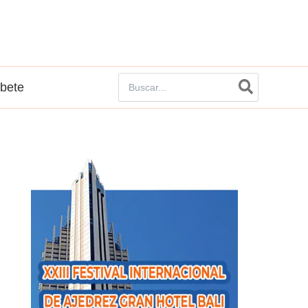
Buscar
íbete
por: