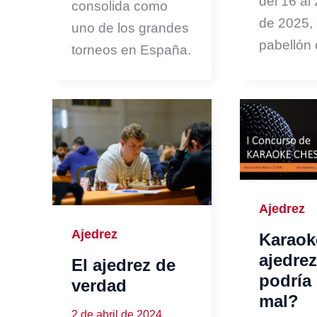
del 16 al 
consolida como
de 2025, 
uno de los grandes
pabellón 
torneos en España.
Ajedrez
Ajedrez
Karaok
ajedre
El ajedrez de
podría 
verdad
mal?
2 de abril de 2024