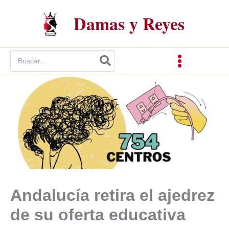
Ir
Damas y Reyes
al
contenido
Buscar
por:
Andalucía retira el ajedrez
de su oferta educativa