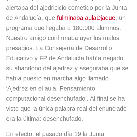
k
n
p
i
alertaba del ajedricicio cometido por la Junta
r
de Andalucía, que
fulminaba aulaDjaque
, un
programa que llegaba a 180.000 alumnos.
Nuestro amigo confirmaba ayer los malos
presagios. La Consejería de Desarrollo
Educativo y FP de Andalucía había negado
su abandono del ajedrez y aseguraba que se
había puesto en marcha algo llamado
‘Ajedrez en el aula. Pensamiento
computacional desenchufado’. Al final se ha
visto que la única palabra real del enunciado
era la última: desenchufado.
En efecto, el pasado día 19 la Junta