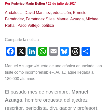
Por
Federico Marín Bellón
/
23 de julio de 2024
Andalucía
,
David Martínez
,
educación
,
Ernesto
Fernández
,
Fernández Siles
,
Manuel Azuaga
,
Michael
Rahal
,
Paco Vallejo
,
política
Comparte la noticia
F
X
L
W
E
B
T
C
a
i
h
m
l
h
o
Manuel Azuaga: «Muerte de una crónica anunciada, tan
c
n
a
a
u
r
m
triste como incomprensible». AulaDjaque llegaba a
e
k
t
i
e
e
p
180.000 alumnos
b
e
s
l
s
a
a
El pasado mes de noviembre,
Manuel
o
d
A
k
d
r
Azuaga
, hombre orquesta del ajedrez
o
I
p
y
s
t
(escritor, periodista, divulgador y profesor),