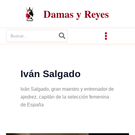
Ir
Damas y Reyes
al
contenido
Buscar
por:
Iván Salgado
Iván Salgado, gran maestro y entrenador de
ajedrez, capitán de la selección femenina
de España