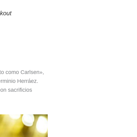
kout
eto como Carlsen»,
erminio Herráez.
n sacrificios