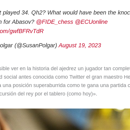
st played 34. Qh2? What would have been the knoc
n for Abasov?
@FIDE_chess
@ECUonline
r.com/gwfBFRvTdR
olgar (@SusanPolgar)
August 19, 2023
ble ver en la historia del ajedrez un jugador tan compl
d social antes conocida como Twitter el gran maestro H
 una posición superaburrida como te gana una partida co
ursión del rey por el tablero (como hoy)».