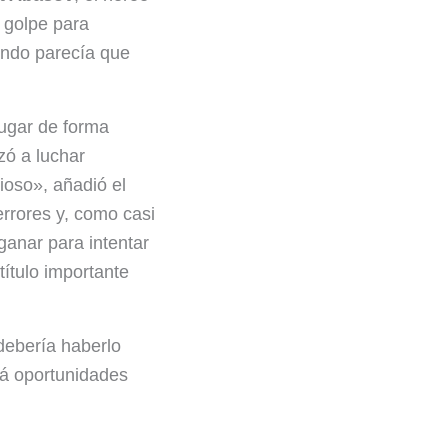
n golpe para
ando parecía que
jugar de forma
zó a luchar
oso», añadió el
rrores y, como casi
ganar para intentar
título importante
debería haberlo
rá oportunidades