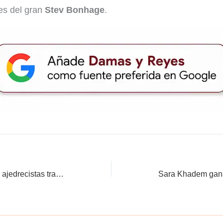
es del gran
Stev Bonhage
.
La FIDE indigna a las ajedrecistas transgénero