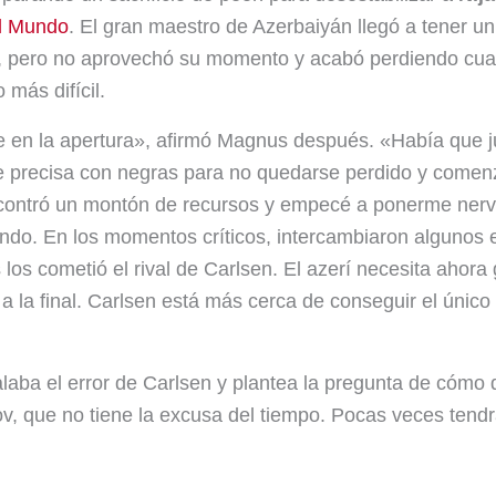
l Mundo
. El gran maestro de Azerbaiyán llegó a tener u
p
y
s
t
o, pero no aprovechó su momento y acabó perdiendo cu
p
i
 más difícil.
r
te en la apertura», afirmó Magnus después. «Había que 
e precisa con negras para no quedarse perdido y comen
contró un montón de recursos y empecé a ponerme nervi
do. En los momentos críticos, intercambiaron algunos e
 los cometió el rival de Carlsen. El azerí necesita ahora 
a la final. Carlsen está más cerca de conseguir el único 
laba el error de Carlsen y plantea la pregunta de cómo 
, que no tiene la excusa del tiempo. Pocas veces tend