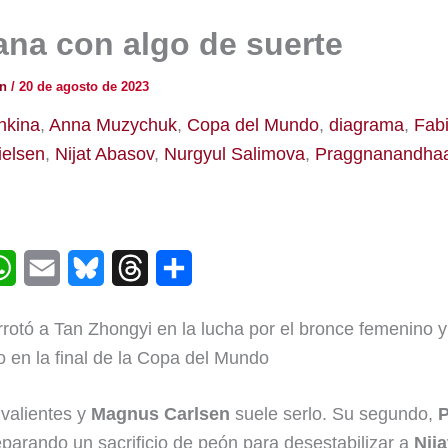
ana con algo de suerte
ón
/
20 de agosto de 2023
hkina
,
Anna Muzychuk
,
Copa del Mundo
,
diagrama
,
Fab
ielsen
,
Nijat Abasov
,
Nurgyul Salimova
,
Praggnanandha
W
E
B
T
C
h
m
l
h
o
otó a Tan Zhongyi en la lucha por el bronce femenino 
a
a
u
r
m
 en la final de la Copa del Mundo
t
i
e
e
p
s
l
s
a
a
 valientes y
Magnus Carlsen
suele serlo. Su segundo,
P
eparando un sacrificio de peón para desestabilizar a
Nij
A
k
d
r