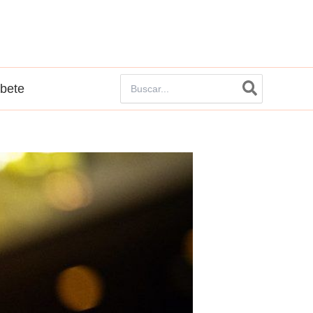
Buscar
íbete
por: