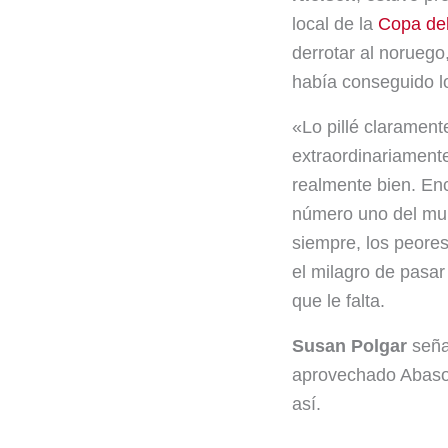
local de la
Copa de
o
I
derrotar al norueg
k
n
había conseguido lo
«Lo pillé claramen
extraordinariament
realmente bien. En
número uno del mun
siempre, los peores
el milagro de pasar 
que le falta.
Susan Polgar
seña
aprovechado Abasov
así.