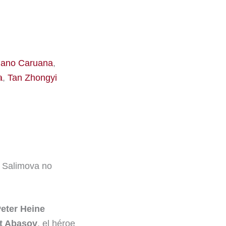
iano Caruana
,
a
,
Tan Zhongyi
y Salimova no
eter Heine
at Abasov
, el héroe