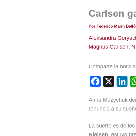
Carlsen g
Por
Federico Marín Bell
Aleksandra Goryac
Magnus Carlsen
,
N
Comparte la noticia
F
X
L
a
i
Anna Muzychuk derr
c
n
renuncia a su sueño
e
k
b
e
La suerte es de los
Nielsen
, estuvo pr
o
d