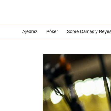
Ir
al
contenido
Ajedrez
Póker
Sobre Damas y Reye