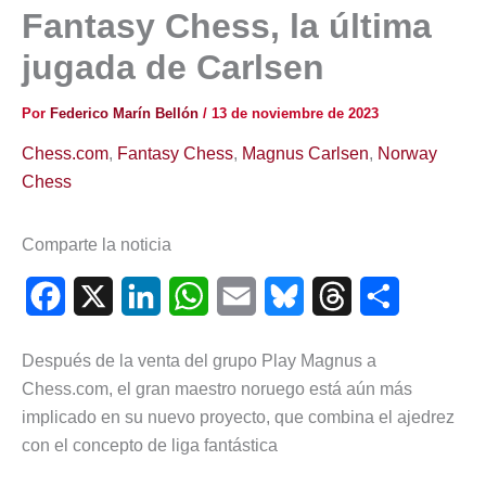
Fantasy Chess, la última
jugada de Carlsen
Por
Federico Marín Bellón
/
13 de noviembre de 2023
Chess.com
,
Fantasy Chess
,
Magnus Carlsen
,
Norway
Chess
Comparte la noticia
F
X
L
W
E
B
T
C
a
i
h
m
l
h
o
Después de la venta del grupo Play Magnus a
c
n
a
a
u
r
m
Chess.com, el gran maestro noruego está aún más
e
k
t
i
e
e
p
implicado en su nuevo proyecto, que combina el ajedrez
con el concepto de liga fantástica
b
e
s
l
s
a
a