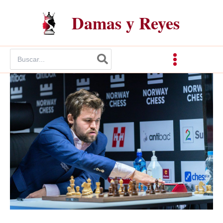
Ir
Damas y Reyes
al
contenido
Buscar
por: