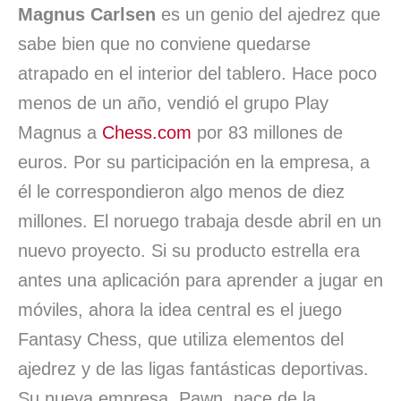
o
d
A
k
d
r
Magnus Carlsen
es un genio del ajedrez que
o
I
p
y
s
t
sabe bien que no conviene quedarse
k
n
p
i
atrapado en el interior del tablero. Hace poco
menos de un año, vendió el grupo Play
r
Magnus a
Chess.com
por 83 millones de
euros. Por su participación en la empresa, a
él le correspondieron algo menos de diez
millones. El noruego trabaja desde abril en un
nuevo proyecto. Si su producto estrella era
antes una aplicación para aprender a jugar en
móviles, ahora la idea central es el juego
Fantasy Chess, que utiliza elementos del
ajedrez y de las ligas fantásticas deportivas.
Su nueva empresa, Pawn, nace de la