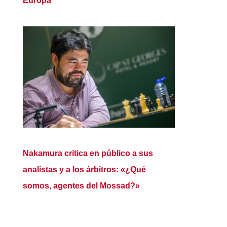
Europa
Nakamura critica en público a sus
analistas y a los árbitros: «¿Qué
somos, agentes del Mossad?»