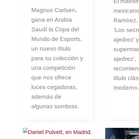
El maest
Magnus Carlsen,
mexicano
gana en Arabia
Ramírez, 
Saudí la Copa del
‘Los secr
Mundo de Esports,
ajedrez’ y
un nuevo título
superman
para su colección y
ajedrez’,
una competición
recomien
que nos ofrece
título clá
luces cegadoras,
moderno.
además de
algunas sombras.