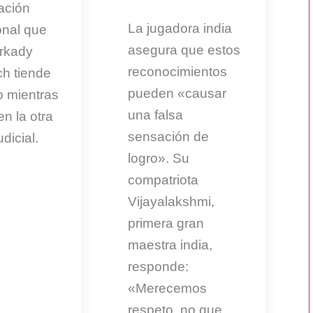
ación
La jugadora india
onal que
asegura que estos
Arkady
reconocimientos
h tiende
pueden «causar
 mientras
una falsa
en la otra
sensación de
dicial.
logro». Su
compatriota
Vijayalakshmi,
primera gran
maestra india,
responde:
«Merecemos
respeto, no que