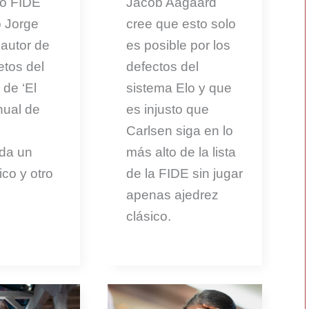
ro FIDE
Jacob Aagaard
 Jorge
cree que esto solo
autor de
es posible por los
etos del
defectos del
 de ‘El
sistema Elo y que
ual de
es injusto que
Carlsen siga en lo
da un
más alto de la lista
sico y otro
de la FIDE sin jugar
apenas ajedrez
clásico.