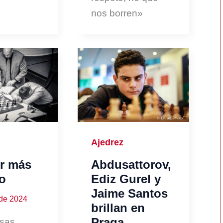
nos borren»
Ajedrez
or más
Abdusattorov,
o
Ediz Gurel y
Jaime Santos
 de 2024
brillan en
Praga
sas