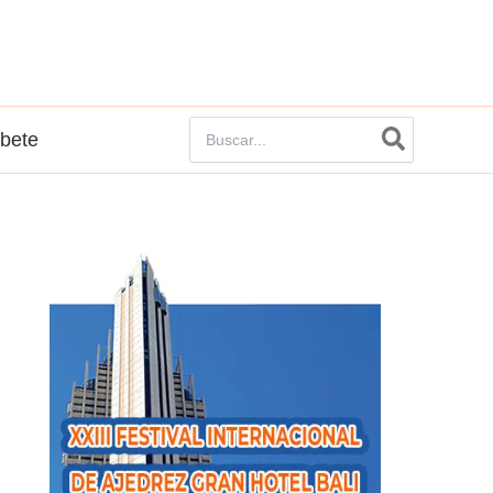
Buscar
íbete
por: