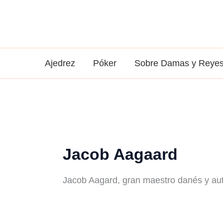
Ir
al
contenido
Ajedrez
Póker
Sobre Damas y Reye
Jacob Aagaard
Jacob Aagard, gran maestro danés y auto