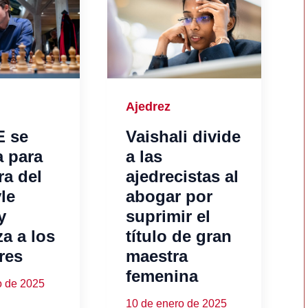
Ajedrez
E se
Vaishali divide
a para
a las
ra del
ajedrecistas al
le
abogar por
y
suprimir el
a a los
título de gran
res
maestra
femenina
o de 2025
10 de enero de 2025