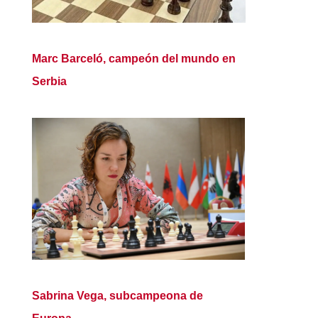
Marc Barceló, campeón del mundo en
Serbia
Sabrina Vega, subcampeona de