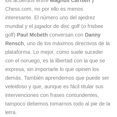
los acuerdos entre
Magnus Carlsen
y
k
n
p
i
Chess.com, no por ello es menos
interesante. El número uno del ajedrez
r
mundial y el jugador de disc golf (o frisbee
golf)
Paul Mcbeth
conversan con
Danny
Rensch
, uno de los máximos directivos de la
plataforma. Lo mejor, como suele suceder
con el noruego, es la libertad con la que se
expresa, sin importarle lo que opinen los
demás. También aprendemos que puede ser
veleidoso y que, aunque es fácil titular sus
intervenciones con frases contundentes,
tampoco debemos tomarnos todo al pie de la
letra.