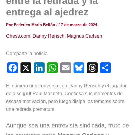
entre la retirada y la
entrega al ajedrez
Por
Federico Marín Bellón
/
17 de marzo de 2024
Chess.com
,
Danny Rensch
,
Magnus Carlsen
Comparte la noticia
F
X
L
W
E
B
T
C
a
i
h
m
l
h
o
El número uno conversa con Danny Rensch y el jugador
c
n
a
a
u
r
m
de disc
golf
Paul Macbeth. Confiesa sus momentos de
e
k
t
i
e
e
p
escasa motivación, pero luego disipa los temores sobre
una retirada prematura
b
e
s
l
s
a
a
o
d
A
k
d
r
Aunque sea una entrevista sindicada, fruto de
o
I
p
y
s
t