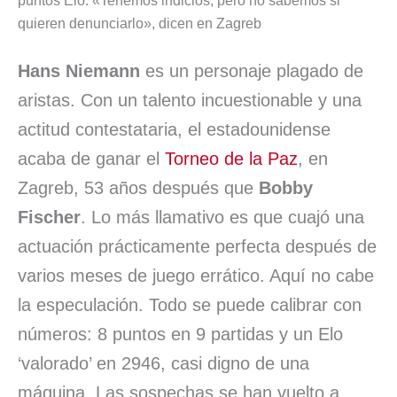
puntos Elo. «Tenemos indicios, pero no sabemos si
quieren denunciarlo», dicen en Zagreb
b
e
s
l
s
a
a
o
d
A
k
d
r
Hans Niemann
es un personaje plagado de
o
I
p
y
s
t
aristas. Con un talento incuestionable y una
k
n
p
i
actitud contestataria, el estadounidense
acaba de ganar el
Torneo de la Paz
, en
r
Zagreb, 53 años después que
Bobby
Fischer
. Lo más llamativo es que cuajó una
actuación prácticamente perfecta después de
varios meses de juego errático. Aquí no cabe
la especulación. Todo se puede calibrar con
números: 8 puntos en 9 partidas y un Elo
‘valorado’ en 2946, casi digno de una
máquina. Las sospechas se han vuelto a