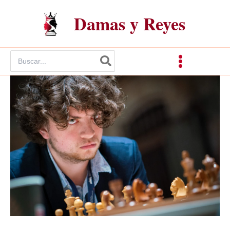
Ir
Damas y Reyes
al
contenido
Buscar
por: