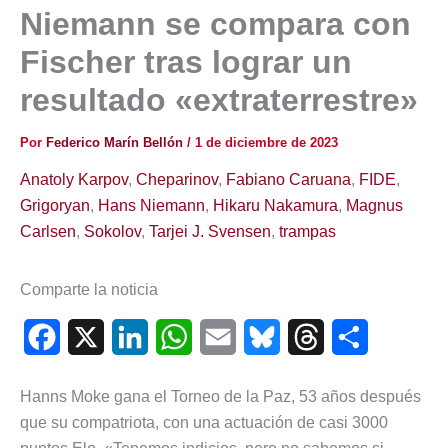
Niemann se compara con
Fischer tras lograr un
resultado «extraterrestre»
Por
Federico Marín Bellón
/
1 de diciembre de 2023
Anatoly Karpov
,
Cheparinov
,
Fabiano Caruana
,
FIDE
,
Grigoryan
,
Hans Niemann
,
Hikaru Nakamura
,
Magnus
Carlsen
,
Sokolov
,
Tarjei J. Svensen
,
trampas
Comparte la noticia
F
X
L
W
E
B
T
C
a
i
h
m
l
h
o
Hanns Moke gana el Torneo de la Paz, 53 años después
c
n
a
a
u
r
m
que su compatriota, con una actuación de casi 3000
e
k
t
i
e
e
p