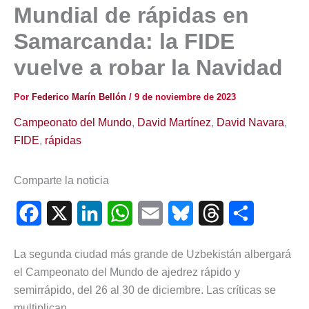
Mundial de rápidas en
Samarcanda: la FIDE
vuelve a robar la Navidad
Por
Federico Marín Bellón
/
9 de noviembre de 2023
Campeonato del Mundo
,
David Martínez
,
David Navara
,
FIDE
,
rápidas
Comparte la noticia
F
X
L
W
E
B
T
C
a
i
h
m
l
h
o
La segunda ciudad más grande de Uzbekistán albergará
c
n
a
a
u
r
m
el Campeonato del Mundo de ajedrez rápido y
e
k
t
i
e
e
p
semirrápido, del 26 al 30 de diciembre. Las críticas se
multiplican