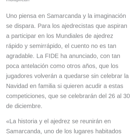
b
e
s
l
s
a
a
o
d
A
k
d
r
Uno piensa en Samarcanda y la imaginación
o
I
p
y
s
t
se dispara. Para los ajedrecistas que aspiran
k
n
p
i
a participar en los Mundiales de ajedrez
rápido y semirrápido, el cuento no es tan
r
agradable. La FIDE ha anunciado, con tan
poca antelación como otros años, que los
jugadores volverán a quedarse sin celebrar la
Navidad en familia si quieren acudir a estas
competiciones, que se celebrarán del 26 al 30
de diciembre.
«La historia y el ajedrez se reunirán en
Samarcanda, uno de los lugares habitados