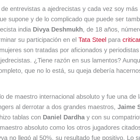
s
l
s
a
a
de entrevistas a ajedrecistas y cada vez soy más 
que supone y de lo complicado que puede ser tambi
A
k
d
r
ecista india
Divya Deshmukh
, de 18 años, númer
p
y
s
t
minar su participación en el
Tata Steel
para
critic
p
i
ujeres son tratadas por aficionados y periodistas 
r
ajedrecistas. ¿Tiene razón en sus lamentos? Aunqu
ompleto, que no lo está, su queja debería hacern
tulo de maestro internacional absoluto y fue una de
ngers al derrotar a dos grandes maestros,
Jaime 
hizo tablas con
Daniel Dardha
y con su compatri
 maestro absoluto como los otros jugadores citado
ya no llegó al 50%, su resultado fue positivo. Lo 