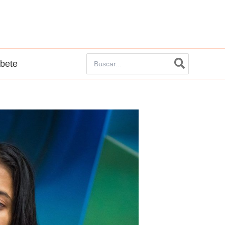
Buscar
íbete
por: