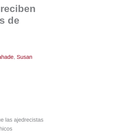
 reciben
s de
ahade
,
Susan
e las ajedrecistas
chicos