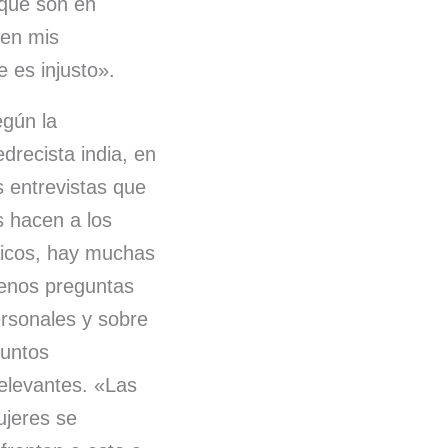
 que son en
 en mis
e es injusto».
gún la
edrecista india, en
s entrevistas que
s hacen a los
icos, hay muchas
nos preguntas
rsonales y sobre
untos
relevantes. «Las
jeres se