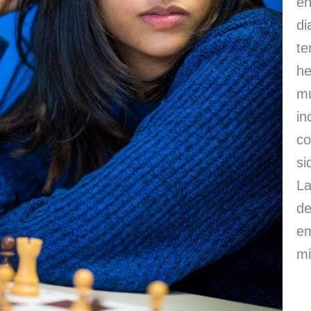
en
di
te
he
mu
in
co
si
La
d
em
mi