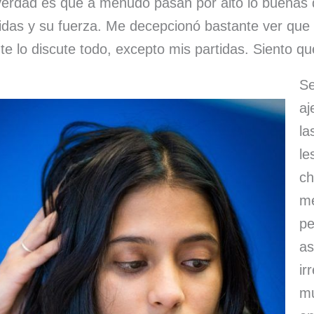
e verdad es que a menudo pasan por alto lo buenas
tidas y su fuerza. Me decepcionó bastante ver que
te lo discute todo, excepto mis partidas. Siento qu
Se
aj
la
le
ch
me
pe
as
ir
mu