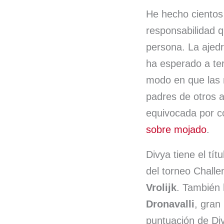
b
e
He hecho cientos 
responsabilidad 
o
d
persona. La ajedr
o
I
ha esperado a ter
k
n
modo en que las m
padres de otros 
equivocada por c
sobre mojado
.
Divya tiene el tí
del torneo Challe
Vrolijk
. También 
Dronavalli
, gran
puntuación de Div