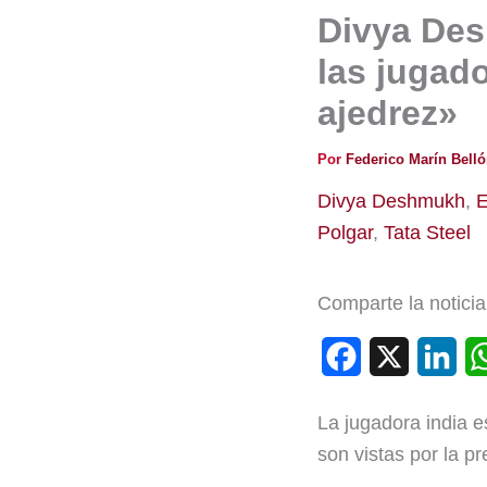
Divya Des
las jugad
ajedrez»
Por
Federico Marín Bell
Divya Deshmukh
,
E
Polgar
,
Tata Steel
Comparte la noticia
F
X
L
a
i
La jugadora india e
c
n
son vistas por la p
e
k