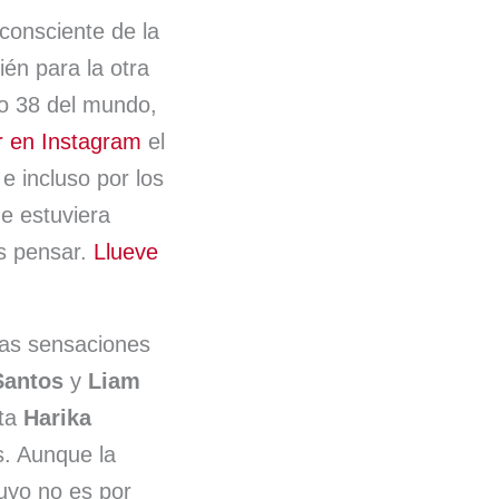
consciente de la
én para la otra
o 38 del mundo,
ar en Instagram
el
e incluso por los
e estuviera
os pensar.
Llueve
 las sensaciones
Santos
y
Liam
ota
Harika
s. Aunque la
suyo no es por