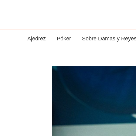
Ir
al
contenido
Ajedrez
Póker
Sobre Damas y Reye