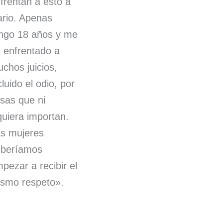
frentan a esto a
ario. Apenas
ngo 18 años y me
 enfrentado a
chos juicios,
cluido el odio, por
sas que ni
quiera importan.
s mujeres
eberíamos
pezar a recibir el
smo respeto».